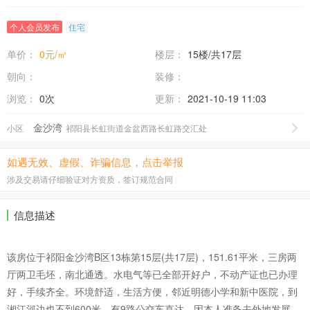
个人会员发布
住宅
单价：
0元/㎡
楼层：
15楼/共17层
朝向：
装修：
浏览：
0次
更新：
2021-10-19 11:03
金沙湾
小区
祁阳县长虹街道金盆西路长虹路交汇处
如遇无效、虚假、诈骗信息，点击举报
涉及交易请仔细验证对方资质，签订规范合同
信息描述
该房位于祁阳金沙湾B区13栋第15层(共17层)，151.61平米，三房两
厅两卫毛坯，南北通透。水电气等已全部开好户，不动产证也已办理
好，手续齐全。环境舒适，生活方便，邻近明德小学和新中医院，到
湘江河边也不到600米，有9路公交车直达。因本人准备去外地发展，