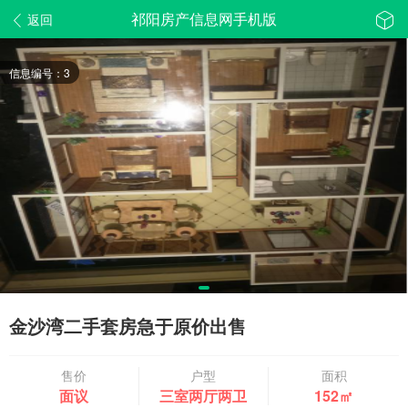
祁阳房产信息网手机版
返回
信息编号：3
金沙湾二手套房急于原价出售
售价
户型
面积
面议
三室两厅两卫
152㎡