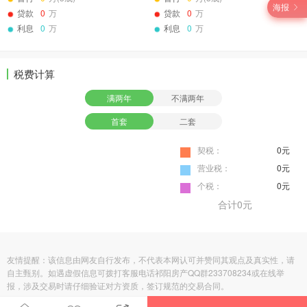
海报
贷款
0
万
贷款
0
万
利息
0
万
利息
0
万
税费计算
满两年
不满两年
首套
二套
契税：
0元
营业税：
0元
个税：
0元
合计
0元
友情提醒：该信息由网友自行发布，不代表本网认可并赞同其观点及真实性，请
自主甄别。如遇虚假信息可拨打客服电话祁阳房产QQ群233708234或在线举
报，涉及交易时请仔细验证对方资质，签订规范的交易合同。