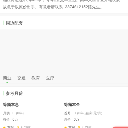
故急于以原价出手。有意者请联系13874612152陈先生。
周边配套
商业
交通
教育
医疗
参考月贷
等额本息
等额本金
月供
0
(
0
年)
首月
0
(
0
年 递减
0
元/月)
总价
0万
总价
0万
首付
0
万(3成)
首付
0
万(3成)