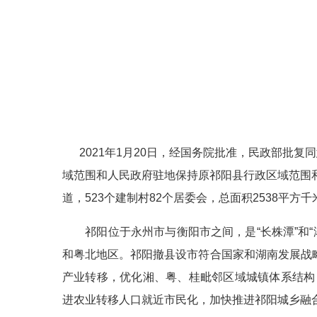
2021年1月20日，经国务院批准，民政部批复
域范围和人民政府驻地保持原祁阳县行政区域范围和
道，523个建制村82个居委会，总面积2538平方千米
祁阳位于永州市与衡阳市之间，是“长株潭”和“
和粤北地区。祁阳撤县设市符合国家和湖南发展战略
产业转移，优化湘、粤、桂毗邻区域城镇体系结构
进农业转移人口就近市民化，加快推进祁阳城乡融