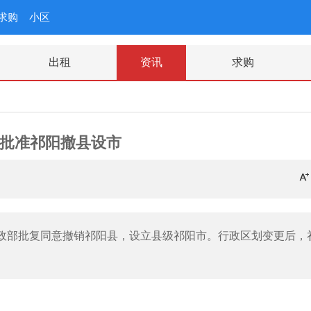
求购
小区
出租
资讯
求购
批准祁阳撤县设市
，民政部批复同意撤销祁阳县，设立县级祁阳市。行政区划变更后，