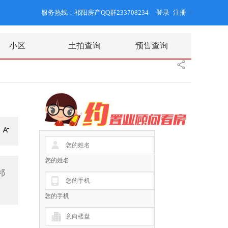
服务热线：祁阳房产QQ群233708234
登录
注册
/
小区
土拍查询
预售查询
您的姓名
祁
您的手机