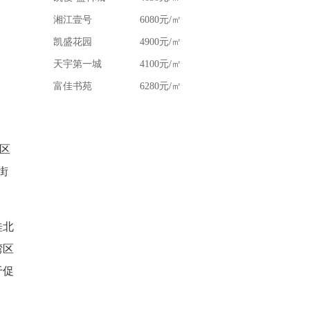
湘江壹号
6080元/㎡
凯盛花园
4900元/㎡
天宇第一城
4100元/㎡
富佳书苑
6280元/㎡
区
街
桂北
湾区
于促