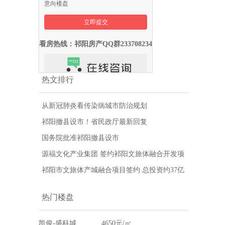
意向楼盘
看房热线：祁阳房产QQ群233708234
热文排行
从新冠肺炎看传染病城市防治规划
祁阳撤县设市！省民政厅最新回复
国务院批准祁阳撤县设市
源福文化产业集团 签约祁阳文旅体融合开发项
目
祁阳市文旅体产城融合项目签约 总投资约37亿
元
热门楼盘
凯俊-盛科城
4650元/㎡