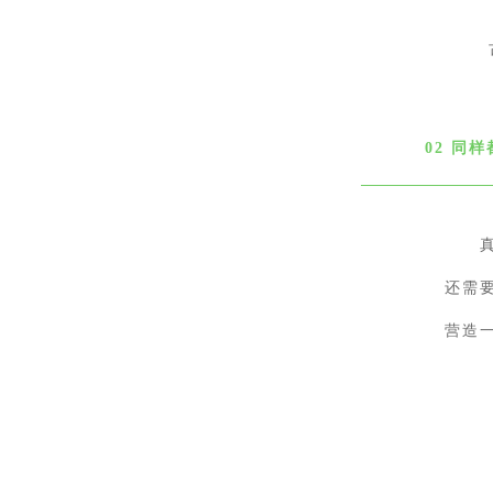
02 同
还需
营造