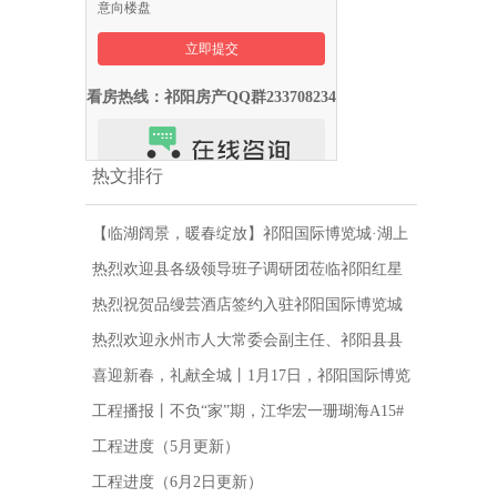
意向楼盘
看房热线：祁阳房产QQ群233708234
热文排行
【临湖阔景，暖春绽放】祁阳国际博览城·湖上
公馆50㎡、80㎡样板间5月1日盛大开放
热烈欢迎县各级领导班子调研团莅临祁阳红星
美凯龙项目调研并指导工作
热烈祝贺品缦芸酒店签约入驻祁阳国际博览城
热烈欢迎永州市人大常委会副主任、祁阳县县
委书记等相关单位领导莅临祁阳红星美凯龙国
喜迎新春，礼献全城丨1月17日，祁阳国际博览
际博览城项目调研、指导工作
城·湖上公馆新老业主感恩回馈盛典，您准备好
工程播报丨不负“家”期，江华宏一珊瑚海A15#
了吗？
栋5月1日当红加推！
工程进度（5月更新）
工程进度（6月2日更新）