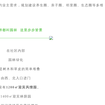
的业主需求，规划建设养生圈、亲子圈、邻里圈、生态圈等多维
。
同样都叫园林 这里步步皆景
在社区内部
园林绿化
是树木和草皮的简单堆叠
由西、北入口进门
设有
1200㎡迎宾风情园、
1400㎡迎宾林荫园