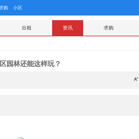
求购
小区
出租
资讯
求购
区园林还能这样玩？