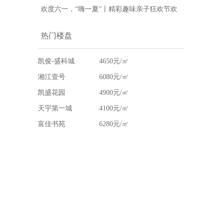
欢度六一，“嗨一夏”丨精彩趣味亲子狂欢节欢
乐来袭
热门楼盘
凯俊-盛科城
4650元/㎡
湘江壹号
6080元/㎡
凯盛花园
4900元/㎡
天宇第一城
4100元/㎡
富佳书苑
6280元/㎡