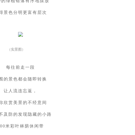
种的绿植错落有序地摆放
得景色分明更富有层次
（实景图）
每往前走一段
围的景色都会随即转换
让人流连忘返，
你欣赏美景的不经意间
不及防的发现隐藏的小路
300米彩叶林荫休闲带