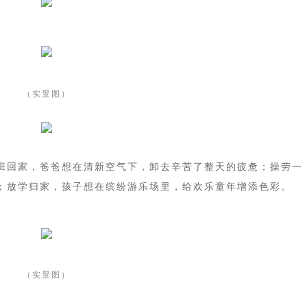
（实景图）
班回家，爸爸想在清新空气下，卸去辛苦了整天的疲惫；操劳一
；放学归家，孩子想在缤纷游乐场里，给欢乐童年增添色彩。
（实景图）