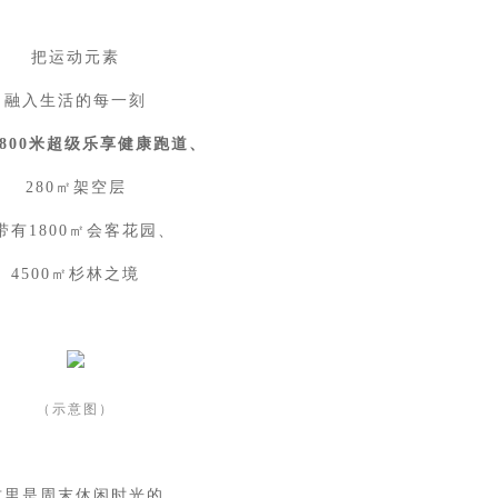
把运动元素
融入生活的每一刻
800米超级乐享健康跑道、
280㎡架空层
带有1800㎡会客花园、
4500㎡杉林之境
（示意图）
这里是周末休闲时光的