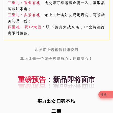
二重礼：置业有礼
，成交即可幸运砸金蛋一次，赢取品
牌粮油家电；
三重礼：实景有礼
，老业主带访好友现场看房，可获精
美礼品一份；
四重礼：双12大促
：双12抢房大战来袭，12套特惠好
房限时抢购。
返乡置业选嘉信祁阳悦府
真正让每一个游子买得放心，住得安心！
重磅预告
：新品即将面市
打赏
实力出众 口碑不凡
二期