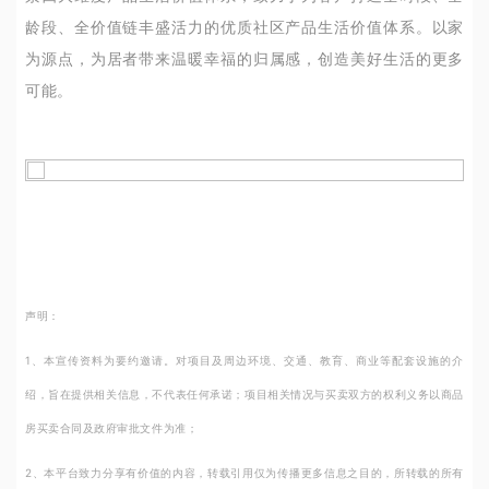
龄段、全价值链丰盛活力的优质社区产品生活价值体系。以家
为源点，为居者带来温暖幸福的归属感，创造美好生活的更多
可能。
声明：
1、本宣传资料为要约邀请。对项目及周边环境、交通、教育、商业等配套设施的介
绍，旨在提供相关信息，不代表任何承诺；项目相关情况与买卖双方的权利义务以商品
房买卖合同及政府审批文件为准；
2、本平台致力分享有价值的内容，转载引用仅为传播更多信息之目的，所转载的所有