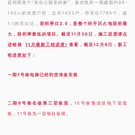
是祁阳首个“安在公园里的家”，嘉信悦府一期建面约99-
142㎡的优质户型，总共1433户，停车位1760个，超
1:1的车位比，
容积率仅2.5，是整个经开区占地面积最
大，容积率最低的项目。截至11月30日，施工进度请点
进链接
11月最新工程进度!
查看
，截至12月8日，新工
程进度如下：
一期
7号栋电梯已经到货准备安装
二期
9号栋在做第三层板面，
10号栋预浇筑地下室底
板，
11号栋负一层墙柱装模。