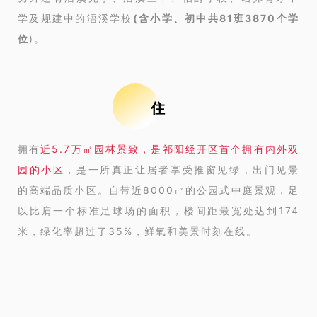
学及规建中的浯溪学校
(含小学、初中共81班3870个学
位
)。
住
拥有
近5.7万㎡园林景致，是祁阳经开区首个拥有内外双
园的小区，
是一所真正让居者享受推窗见绿，出门见景
的高端品质小区。自带近8000㎡的公园式中庭景观，足
以比肩一个标准足球场的面积，楼间距最宽处达到174
米，绿化率超过了35%，
鲜氧和美景时刻在线。