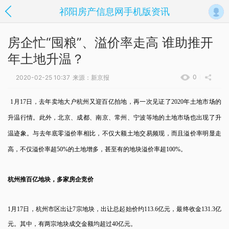
祁阳房产信息网手机版资讯
房企忙“囤粮”、溢价率走高 谁助推开
年土地升温？
0
2020-02-25 10:37
来源：新京报
1月17日，去年卖地大户杭州又迎百亿拍地，再一次见证了2020年土地市场的
升温行情。此外，北京、成都、南京、常州、宁波等地的土地市场也出现了升
温迹象。与去年底零溢价率相比，不仅大额土地交易频现，而且溢价率明显走
高，不仅溢价率超50%的土地增多，甚至有的地块溢价率超100%。
杭州推百亿地块，多家房企竞价
1月17日，杭州市区出让7宗地块，出让总起始价约113.6亿元，最终收金131.3亿
元。其中，有两宗地块成交金额均超过40亿元。