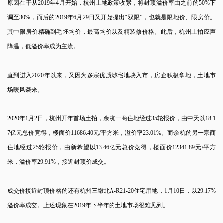
原因在于从2019年4月开始，杭州土地政策收紧，将封顶溢价率由之前的50%下
调至30%，而后的2019年6月29日又开始提出“双限”，也就是限地价、限房价。
其中限房价精确到毛坯均价，最高均价以及精装修价格。此后，杭州土拍应声
降温，低溢价率成为主流。
直到进入2020年以来，又因为多宗优质涉宅地块入市，房企积极拿地，土地市
场暖风袭来。
2020年1月2日，杭州开年首场土拍，余杭一商住地经过35轮报价，由中天以18.1
7亿元总价竞得，楼面价11686.40元/平方米，溢价率23.01%。而余杭的另一宗商
住地经过25轮报价，由新希望以13.46亿元总价竞得，楼面价12341.89元/平方
米，溢价率29.91%，接近封顶价成交。
成交价接近封顶价格的还有杭州三墩北A-R21-20住宅用地，1月10日，以29.17%
溢价率成交。上述现象在2019年下半年的土地市场很难见到。