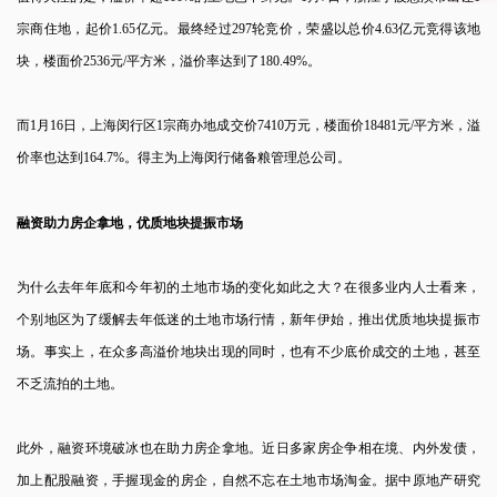
宗商住地，起价1.65亿元。最终经过297轮竞价，荣盛以总价4.63亿元竞得该地
块，楼面价2536元/平方米，溢价率达到了180.49%。
而1月16日，上海闵行区1宗商办地成交价7410万元，楼面价18481元/平方米，溢
价率也达到164.7%。得主为上海闵行储备粮管理总公司。
融资助力房企拿地，优质地块提振市场
为什么去年年底和今年初的土地市场的变化如此之大？在很多业内人士看来，
个别地区为了缓解去年低迷的土地市场行情，新年伊始，推出优质地块提振市
场。事实上，在众多高溢价地块出现的同时，也有不少底价成交的土地，甚至
不乏流拍的土地。
此外，融资环境破冰也在助力房企拿地。近日多家房企争相在境、内外发债，
加上配股融资，手握现金的房企，自然不忘在土地市场淘金。据中原地产研究