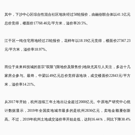
其中，下沙中心区综合性混合社区地块经过58轮报价，由融创联合体以41.1亿元
总价竞得，楼面价17768.46元/平方米，溢价率20.5%。
江干区一纯住宅用地经过25轮报价，花样年以18.19亿元竞得，楼面价27367.23
元/平方米，溢价率18.97%。
而位于未来科技城的首宗“双限”(限地价及限售价)地块尤其引人关注，多达十几
家房企参与。最终，中梁以49亿元总价竞得该地块，成交楼面价22843元/平方
米，溢价率14.21%。
从2017年开始，杭州连续三年土地出让金超过2000亿元。中原地产研究中心统
计数据显示，2019年全国卖地城市最多的是杭州2836亿元，卖地金额屡创新
高。不过，2019年杭州土地成交溢价率开始走低，达到16.44％，同比下降38.4%