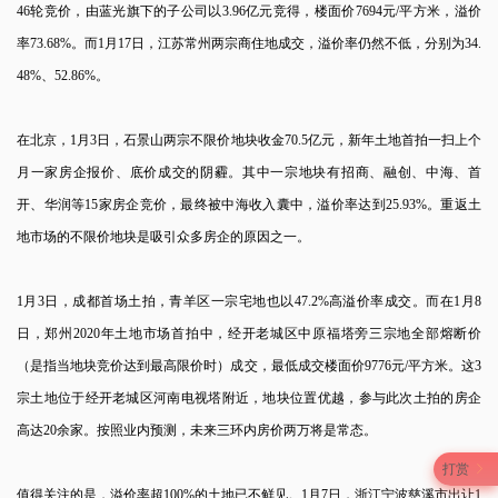
46轮竞价，由蓝光旗下的子公司以3.96亿元竞得，楼面价7694元/平方米，溢价
率73.68%。而1月17日，江苏常州两宗商住地成交，溢价率仍然不低，分别为34.
48%、52.86%。
在北京，1月3日，石景山两宗不限价地块收金70.5亿元，新年土地首拍一扫上个
月一家房企报价、底价成交的阴霾。其中一宗地块有招商、融创、中海、首
开、华润等15家房企竞价，最终被中海收入囊中，溢价率达到25.93%。重返土
地市场的不限价地块是吸引众多房企的原因之一。
1月3日，成都首场土拍，青羊区一宗宅地也以47.2%高溢价率成交。而在1月8
日，郑州2020年土地市场首拍中，经开老城区中原福塔旁三宗地全部熔断价
（是指当地块竞价达到最高限价时）成交，最低成交楼面价9776元/平方米。这3
宗土地位于经开老城区河南电视塔附近，地块位置优越，参与此次土拍的房企
高达20余家。按照业内预测，未来三环内房价两万将是常态。
打赏
值得关注的是，溢价率超100%的土地已不鲜见。1月7日，浙江宁波慈溪市出让1