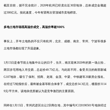
截至目前，据不完全统计，2020年杭州已经卖出近30宗地块，总体成交金额超
过300亿元。按此速度，今年有望再次登顶城市卖地榜首。
多地土地市场现高溢价成交，高溢价率超100%
事实上，开年土地热的不仅只有杭州，北京、成都、南京、常州、宁波等很多
土地市场都出现了升温迹象。
1月15日是春节前土地集中出让的日子，当天，南京迎来2020年的第一场土拍，
两宗涉宅用地入市交易，总起价49.75亿元。与此前不同，备受关注的南部新城
G107地块，吸引了保利、招商、龙湖、金茂、中梁、中铁建等20家房企报名。
在经过72轮报价后，最终被金基等联合体拿下，成交总价34.3亿元，楼面价3114
9元/平方米。该地块优质被认为是竞争激烈的主要原因。
同样在1月15日，常州武进区出让2宗商住地，其中编号JCJ20190501号地块经过