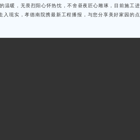
温暖，无畏烈阳心怀热忱，不舍昼夜匠心雕琢，目前施工进
与您分享美好家园的
走入现实，
孝德南院携最新工程播报，