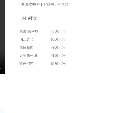
孝德·荣尊府丨买好房，不将就！
热门楼盘
凯俊-盛科城
4650元/㎡
湘江壹号
6080元/㎡
凯盛花园
4900元/㎡
天宇第一城
4100元/㎡
富佳书苑
6280元/㎡