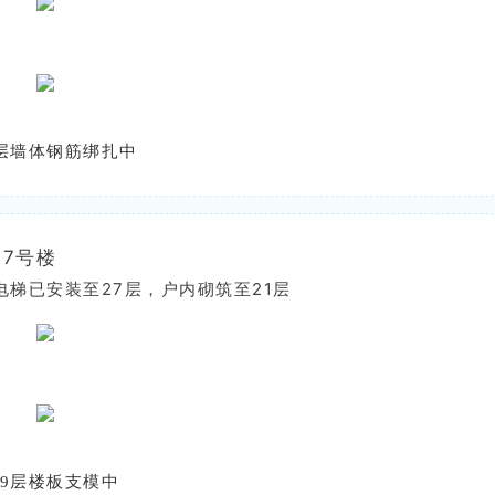
5层墙体钢筋绑扎中
7号楼
电梯已安装至27层，户内砌筑至21层
29层楼板支模中