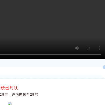
号楼已封顶
29层，户内砌筑至29层