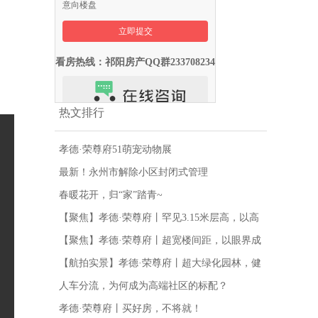
意向楼盘
看房热线：祁阳房产QQ群233708234
热文排行
孝德·荣尊府51萌宠动物展
最新！永州市解除小区封闭式管理
春暖花开，归“家”踏青~
【聚焦】孝德·荣尊府丨罕见3.15米层高，以高
度撼动全城目光！
【聚焦】孝德·荣尊府丨超宽楼间距，以眼界成
就境界！
【航拍实景】孝德·荣尊府丨超大绿化园林，健
康离子流通
人车分流，为何成为高端社区的标配？
孝德·荣尊府丨买好房，不将就！