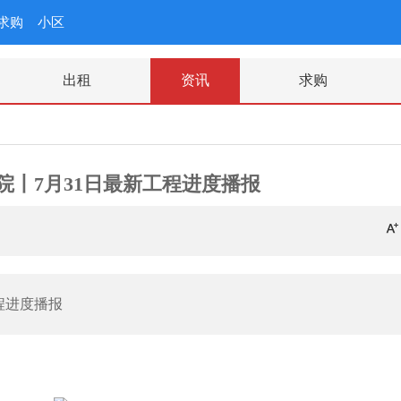
求购
小区
出租
资讯
求购
院丨7月31日最新工程进度播报
程进度播报