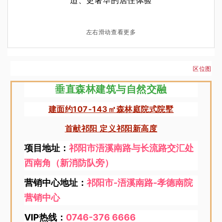
适、更奢华的居住体验
左右滑动查看更多
区位图
垂直森林建筑与自然交融
建面约107-143
㎡
森林庭院式院墅
首
祁阳 定义祁阳新高度
献
项目地址：
祁阳市浯溪南路与长流路交汇处
西南角
（新消防队旁）
营销中心地址：
祁阳市-浯溪南路-孝德南院
营销中心
VIP热线：
0746-376 6666