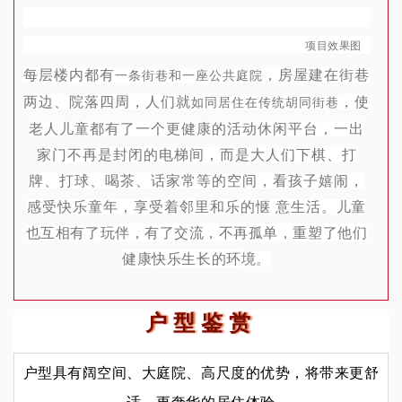
项目效果图
每层楼内都有
，房屋建在街巷
一条街巷和一座公共庭院
两边、院落四周，人们就
，
发
使
如同居住在传统胡同街巷
老人儿童都有了一个更健康的活动休闲平台，一出
家门不再是封闭的电梯间，而是
大人们下棋、
打
牌、打球、
喝茶、话家常
等的空间
，
看孩子嬉闹
，
感受快乐童年，享受着邻里和乐的惬 意生活。
儿童
伴，有了交流，不再
孤单，重塑了他们
也互相有了玩
健康快乐生长的环
境。
户型鉴赏
户型具有阔空间、大庭院、高尺度的优势，将带来更舒