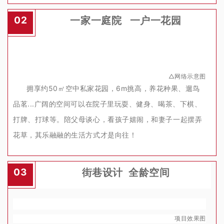
一家一庭院 一户一花园
02
△网络示意图
拥享约50
空中私家花园，6m挑高，养花种果、遛鸟
㎡
品茗...
广阔的空间可以在院子里玩耍、健身、喝茶、下棋、
打牌、打球等。
陪父母谈心，看孩子嬉闹，和妻子一起摆弄
花草，其乐融融的生活方式才是向往！
街巷设计 全龄空间
03
项目效果图