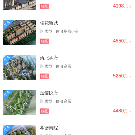
4108
城区
元/㎡
在售
桂花新城
类型：住宅 多层小高
4550
城区
元/㎡
在售
清北学府
类型：住宅 高层
5250
城区
元/㎡
在售
嘉信悦府
类型：住宅 高层
4480
城区
元/㎡
在售
孝德南院