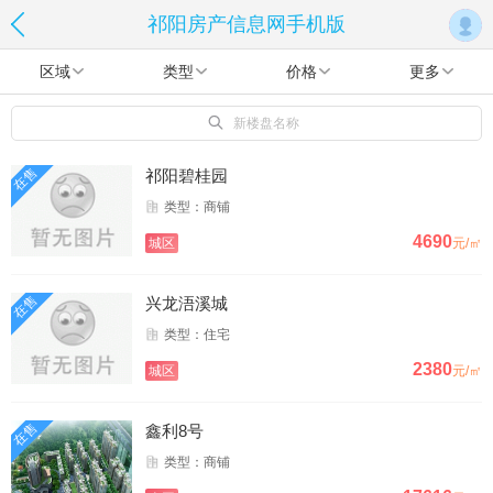
祁阳房产信息网手机版
区域
类型
价格
更多
新楼盘名称
在售
祁阳碧桂园
类型：商铺
4690
城区
元/㎡
在售
兴龙浯溪城
类型：住宅
2380
城区
元/㎡
在售
鑫利8号
类型：商铺