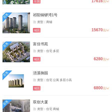
17616
全国
元/㎡
在售
祁阳铜锣湾1号
类型：商铺
15670
城区
元/㎡
在售
富佳书苑
类型：住宅 多层
6280
城区
元/㎡
在售
浯溪御园
类型：住宅 公寓 多层小高
6800
城区
元/㎡
在售
双创大厦
类型：住宅 商铺