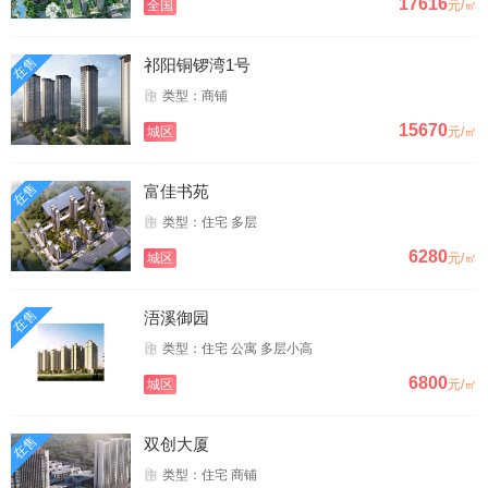
17616
全国
元/㎡
在售
祁阳铜锣湾1号
类型：商铺
15670
城区
元/㎡
在售
富佳书苑
类型：住宅 多层
6280
城区
元/㎡
在售
浯溪御园
类型：住宅 公寓 多层小高
6800
城区
元/㎡
在售
双创大厦
类型：住宅 商铺