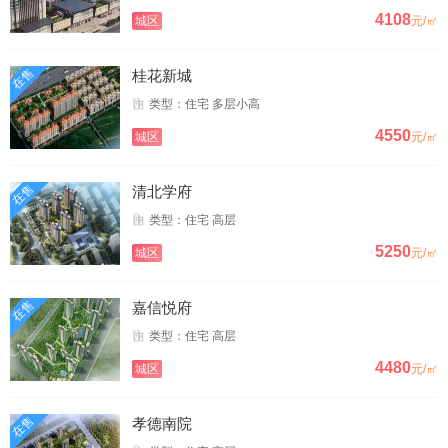
4108
城区
元/㎡
在售
桂花新城
类型：住宅 多层小高
4550
城区
元/㎡
在售
清北学府
类型：住宅 高层
5250
城区
元/㎡
在售
嘉信悦府
类型：住宅 高层
4480
城区
元/㎡
在售
孝德南院