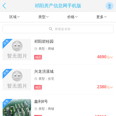
祁阳房产信息网手机版
区域
类型
价格
更多
新楼盘名称
在售
祁阳碧桂园
类型：商铺
4690
城区
元/㎡
在售
兴龙浯溪城
类型：住宅
2380
城区
元/㎡
在售
鑫利8号
类型：商铺