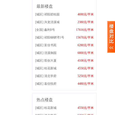
最新楼盘
[城区]
祁阳碧桂园
4690元/平米
[城区]
兴龙浯溪城
2380元/平米
[全国]
鑫利8号
17616元/平米
[城区]
祁阳铜锣湾1号
15670元/平米
[城区]
富佳书苑
6280元/平米
[城区]
浯溪御园
6800元/平米
[城区]
双创大厦
4108元/平米
[城区]
桂花新城
4550元/平米
[城区]
清北学府
5250元/平米
[城区]
嘉信悦府
4480元/平米
热点楼盘
[城区]
桂花新城
4550元/平米