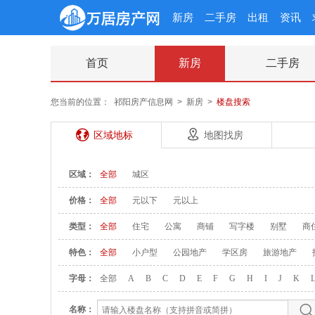
新房
二手房
出租
资讯
首页
新房
二手房
您当前的位置：
祁阳房产信息网
>
新房
>
楼盘搜索
区域地标
地图找房
区域：
全部
城区
价格：
全部
元以下
元以上
类型：
全部
住宅
公寓
商铺
写字楼
别墅
商
特色：
全部
小户型
公园地产
学区房
旅游地产
字母：
全部
A
B
C
D
E
F
G
H
I
J
K
名称：