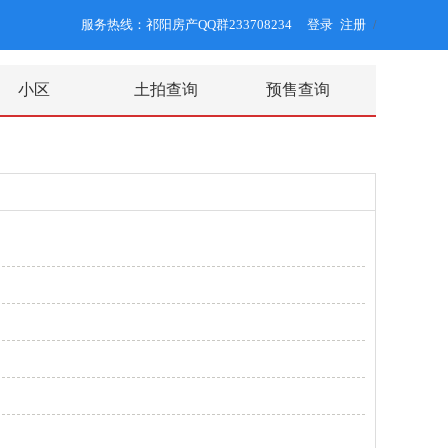
服务热线：祁阳房产QQ群233708234
登录
注册
/
小区
土拍查询
预售查询