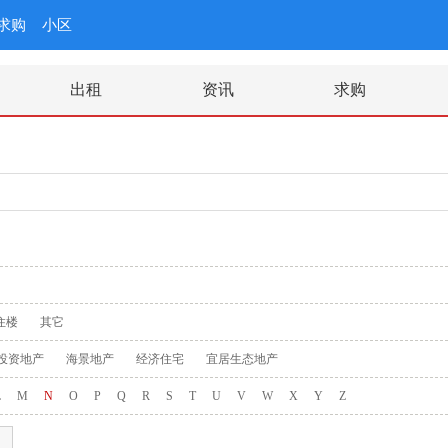
求购
小区
出租
资讯
求购
住楼
其它
投资地产
海景地产
经济住宅
宜居生态地产
L
M
N
O
P
Q
R
S
T
U
V
W
X
Y
Z