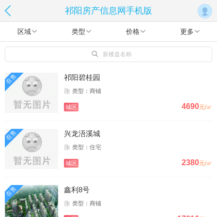
祁阳房产信息网手机版
区域
类型
价格
更多
新楼盘名称
在售
祁阳碧桂园
类型：商铺
4690
城区
元/㎡
在售
兴龙浯溪城
类型：住宅
2380
城区
元/㎡
在售
鑫利8号
类型：商铺