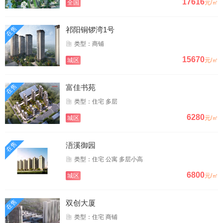
17616
全国
元/㎡
在售
祁阳铜锣湾1号
类型：商铺
15670
城区
元/㎡
在售
富佳书苑
类型：住宅 多层
6280
城区
元/㎡
在售
浯溪御园
类型：住宅 公寓 多层小高
6800
城区
元/㎡
在售
双创大厦
类型：住宅 商铺