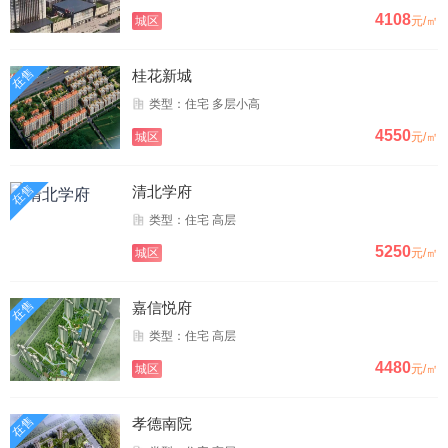
4108
城区
元/㎡
在售
桂花新城
类型：住宅 多层小高
4550
城区
元/㎡
在售
清北学府
类型：住宅 高层
5250
城区
元/㎡
在售
嘉信悦府
类型：住宅 高层
4480
城区
元/㎡
在售
孝德南院