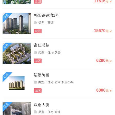
17616
全国
元/㎡
在售
祁阳铜锣湾1号
类型：商铺
15670
城区
元/㎡
在售
富佳书苑
类型：住宅 多层
6280
城区
元/㎡
在售
浯溪御园
类型：住宅 公寓 多层小高
6800
城区
元/㎡
在售
双创大厦
类型：住宅 商铺