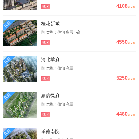
4108
城区
元/㎡
在售
桂花新城
类型：住宅 多层小高
4550
城区
元/㎡
在售
清北学府
类型：住宅 高层
5250
城区
元/㎡
在售
嘉信悦府
类型：住宅 高层
4480
城区
元/㎡
在售
孝德南院