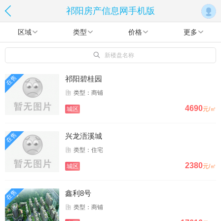
祁阳房产信息网手机版
区域
类型
价格
更多
新楼盘名称
在售
祁阳碧桂园
类型：商铺
4690
城区
元/㎡
在售
兴龙浯溪城
类型：住宅
2380
城区
元/㎡
在售
鑫利8号
类型：商铺