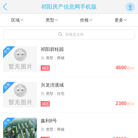
祁阳房产信息网手机版
区域
类型
价格
更多
新楼盘名称
在售
祁阳碧桂园
类型：商铺
4690
城区
元/㎡
在售
兴龙浯溪城
类型：住宅
2380
城区
元/㎡
在售
鑫利8号
类型：商铺