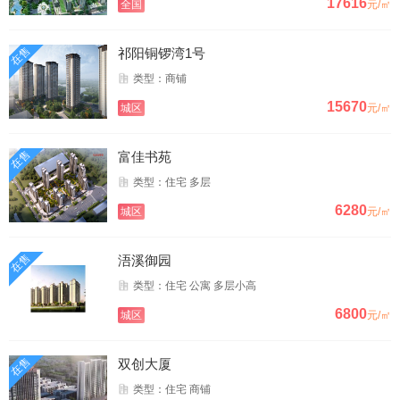
17616
全国
元/㎡
在售
祁阳铜锣湾1号
类型：商铺
15670
城区
元/㎡
在售
富佳书苑
类型：住宅 多层
6280
城区
元/㎡
在售
浯溪御园
类型：住宅 公寓 多层小高
6800
城区
元/㎡
在售
双创大厦
类型：住宅 商铺