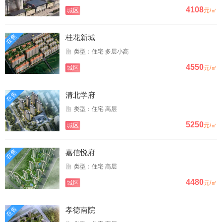
4108
城区
元/㎡
在售
桂花新城
类型：住宅 多层小高
4550
城区
元/㎡
在售
清北学府
类型：住宅 高层
5250
城区
元/㎡
在售
嘉信悦府
类型：住宅 高层
4480
城区
元/㎡
在售
孝德南院