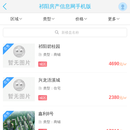
祁阳房产信息网手机版
区域
类型
价格
更多
新楼盘名称
在售
祁阳碧桂园
类型：商铺
4690
城区
元/㎡
在售
兴龙浯溪城
类型：住宅
2380
城区
元/㎡
在售
鑫利8号
类型：商铺