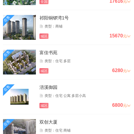
17616
全国
元/㎡
在售
祁阳铜锣湾1号
类型：商铺
15670
城区
元/㎡
在售
富佳书苑
类型：住宅 多层
6280
城区
元/㎡
在售
浯溪御园
类型：住宅 公寓 多层小高
6800
城区
元/㎡
在售
双创大厦
类型：住宅 商铺