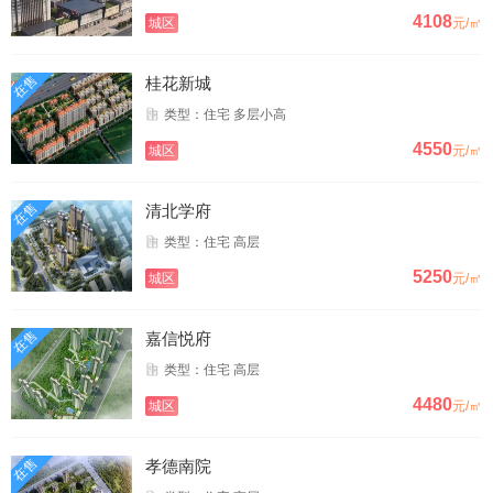
4108
城区
元/㎡
在售
桂花新城
类型：住宅 多层小高
4550
城区
元/㎡
在售
清北学府
类型：住宅 高层
5250
城区
元/㎡
在售
嘉信悦府
类型：住宅 高层
4480
城区
元/㎡
在售
孝德南院