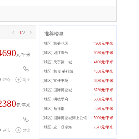
1
/3
推荐楼盘
[城区]
凯盛花园
4900元/平米
4690
[城区]
湘江壹号
6080元/平米
元/平米
[城区]
天宇第一城
4100元/平米
[城区]
凯俊-盛科城
4650元/平米
评论
对比
[城区]
富佳书苑
6280元/平米
[城区]
国际博览城
6730元/平米
[城区]
明德学府
5880元/平米
2380
元/平米
[城区]
顺祥郡
4580元/平米
[城区]
国际博览城湖上公馆
5000元/平米
[城区]
宏一珊瑚海
7347元/平米
评论
对比