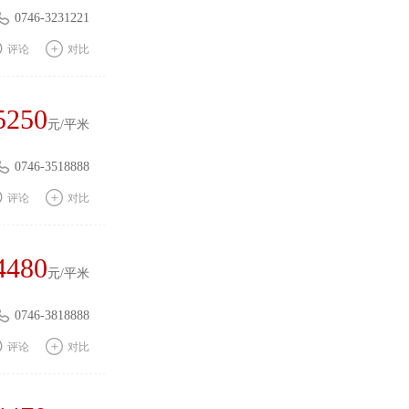
0746-3231221
评论
对比
5250
元/平米
0746-3518888
评论
对比
4480
元/平米
0746-3818888
评论
对比