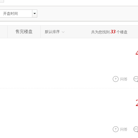
开盘时间
33
售完楼盘
默认排序
共为您找到
个楼盘
问答
问答