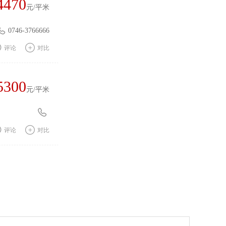
4470
元/平米
0746-3766666
评论
对比
5300
元/平米
评论
对比