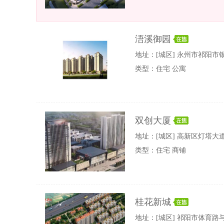
浯溪御园
地址：[城区] 永州市祁阳市
类型：住宅 公寓
双创大厦
地址：[城区] 高新区灯塔
类型：住宅 商铺
桂花新城
地址：[城区] 祁阳市体育路