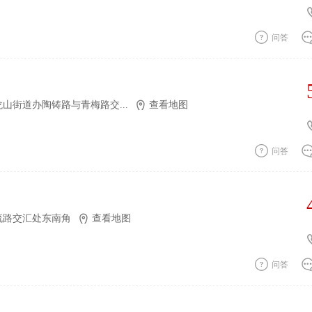
问答
龙山街道办陶铸路与青梅路交...
查看地图
问答
长流路交汇处东南角
查看地图
问答