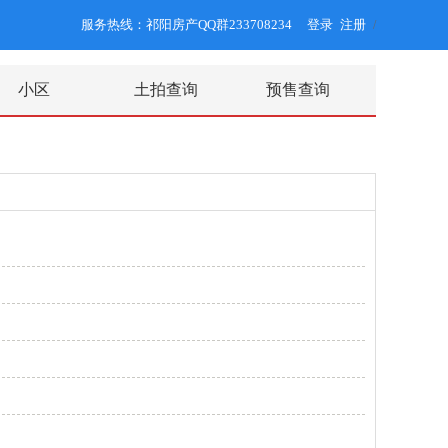
服务热线：祁阳房产QQ群233708234
登录
注册
/
小区
土拍查询
预售查询