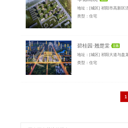
地址：[城区] 祁阳市高新区
类型：住宅
碧桂园·翘楚棠
地址：[城区] 祁阳大道与盘
类型：住宅
1