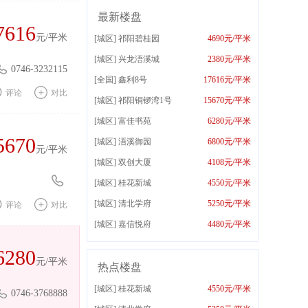
最新楼盘
7616
元/平米
[城区]
祁阳碧桂园
4690元/平米
[城区]
兴龙浯溪城
2380元/平米
0746-3232115
[全国]
鑫利8号
17616元/平米
评论
对比
[城区]
祁阳铜锣湾1号
15670元/平米
[城区]
富佳书苑
6280元/平米
5670
[城区]
浯溪御园
6800元/平米
元/平米
[城区]
双创大厦
4108元/平米
[城区]
桂花新城
4550元/平米
[城区]
清北学府
5250元/平米
评论
对比
[城区]
嘉信悦府
4480元/平米
6280
元/平米
热点楼盘
[城区]
桂花新城
4550元/平米
0746-3768888