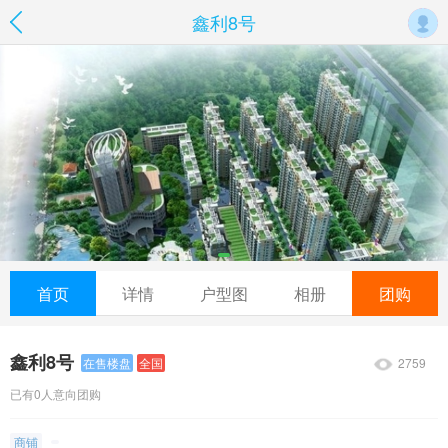
鑫利8号
首页
详情
户型图
相册
团购
鑫利8号
2759
在售楼盘
全国
已有0人意向团购
商铺