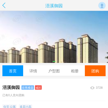
浯溪御园
首页
详情
户型图
相册
团购
浯溪御园
3728
在售楼盘
城区
已有0人意向团购
住宅 公寓
多层小高