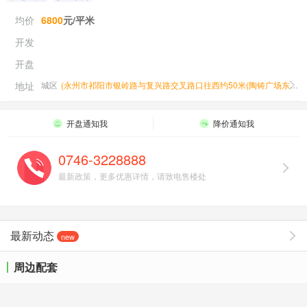
均价
6800
元/平米
开发
开盘
地址
城区
(
永州市祁阳市银岭路与复兴路交叉路口往西约50米(陶铸广场东南侧)
开盘通知我
降价通知我
0746-3228888
最新政策，更多优惠详情，请致电售楼处
最新动态
new
周边配套