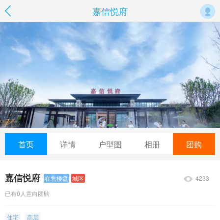
嘉信悦府
首页
详情
户型图
相册
团购
嘉信悦府
4233
在售楼盘
城区
已有0人意向团购
住宅
高层