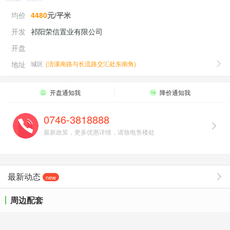
均价
4480
元/平米
开发
祁阳荣信置业有限公司
开盘
地址
城区
(
浯溪南路与长流路交汇处东南角
)
开盘通知我
降价通知我
0746-3818888
最新政策，更多优惠详情，请致电售楼处
最新动态
new
周边配套