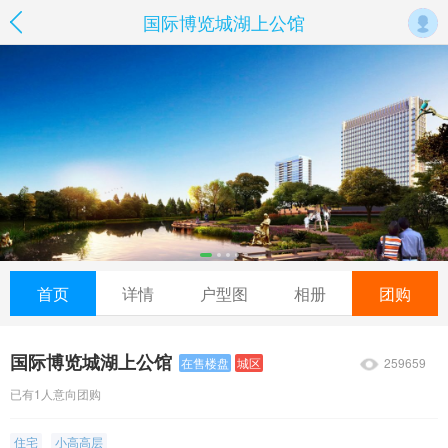
国际博览城湖上公馆
首页
详情
户型图
相册
团购
国际博览城湖上公馆
259659
在售楼盘
城区
已有1人意向团购
住宅
小高高层