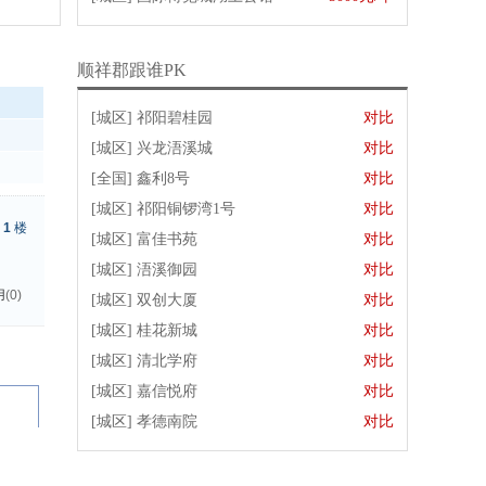
顺祥郡跟谁PK
[城区]
祁阳碧桂园
对比
[城区]
兴龙浯溪城
对比
[全国]
鑫利8号
对比
[城区]
祁阳铜锣湾1号
对比
[城区]
富佳书苑
对比
[城区]
浯溪御园
对比
[城区]
双创大厦
对比
[城区]
桂花新城
对比
[城区]
清北学府
对比
[城区]
嘉信悦府
对比
[城区]
孝德南院
对比