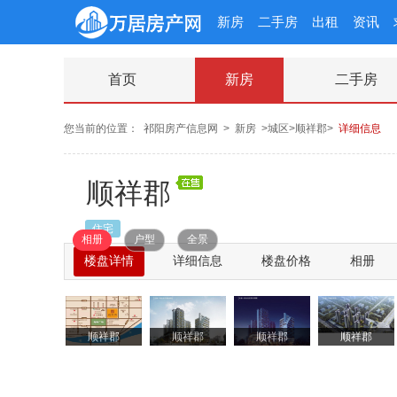
新房
二手房
出租
资讯
首页
新房
二手房
您当前的位置：
祁阳房产信息网
>
新房
>城区>顺祥郡>
详细信息
顺祥郡
住宅
相册
户型
全景
楼盘详情
详细信息
楼盘价格
相册
顺祥郡
顺祥郡
顺祥郡
顺祥郡