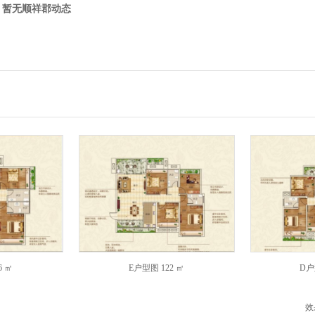
，暂无顺祥郡动态
6 ㎡
E户型图
122 ㎡
D户
效