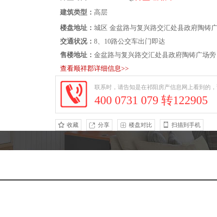
建筑类型：
高层
楼盘地址：
城区 金盆路与复兴路交汇处县政府陶铸
交通状况：
8、10路公交车出门即达
售楼地址：
金盆路与复兴路交汇处县政府陶铸广场旁
查看顺祥郡详细信息>>
联系时，请告知是在祁阳房产信息网上看到的，
400 0731 079 转122905
收藏
分享
楼盘对比
扫描到手机