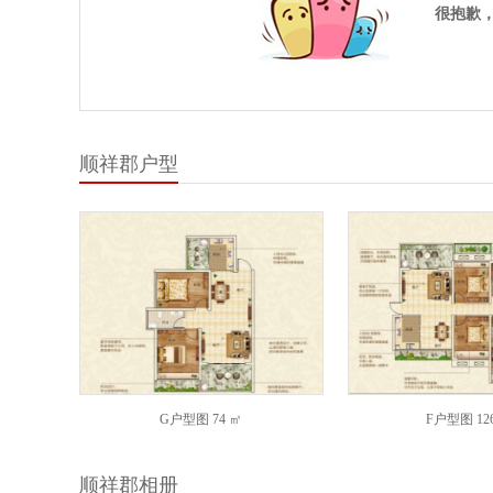
很抱歉
顺祥郡户型
G户型图
74 ㎡
F户型图
12
顺祥郡相册