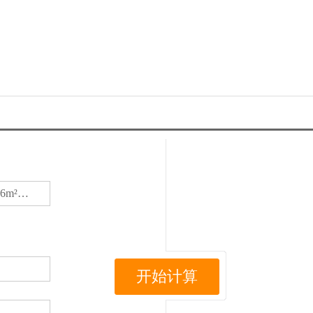
6m²
户型图 122m²
户型图 113m²
户型图 115m²
开始计算