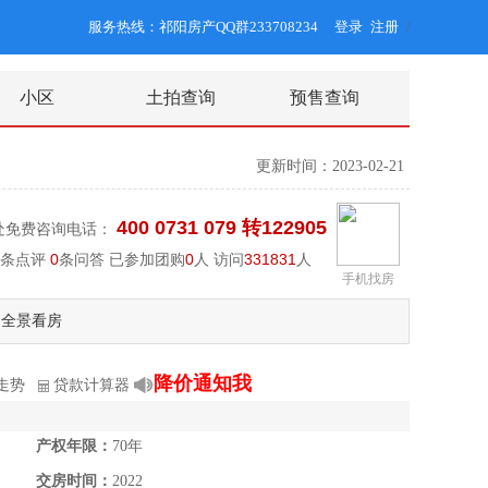
服务热线：祁阳房产QQ群233708234
登录
注册
/
小区
土拍查询
预售查询
更新时间：2023-02-21
400 0731 079 转122905
处免费咨询电话：
条点评
0
条问答 已参加团购
0
人 访问
331831
人
手机找房
全景看房
降价通知我
走势
贷款计算器
产权年限：
70年
交房时间：
2022