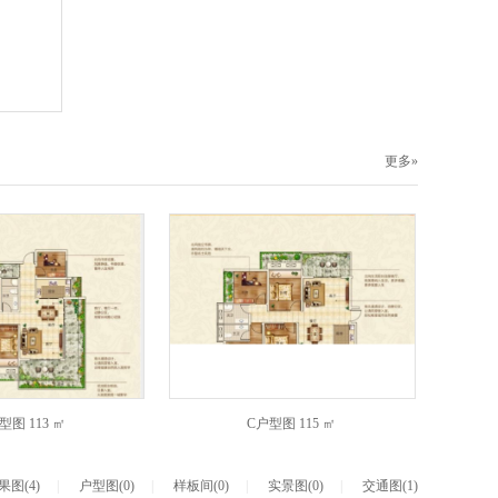
更多»
型图
113 ㎡
C户型图
115 ㎡
果图(4)
|
户型图(0)
|
样板间(0)
|
实景图(0)
|
交通图(1)